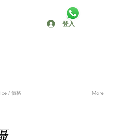
登入
rice / 價格
More
攝